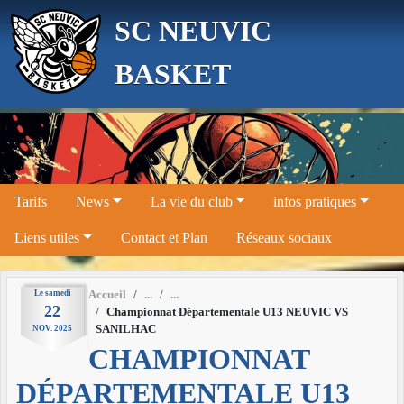
Panneau de gestion des cookies
SC NEUVIC
BASKET
Tarifs
News
La vie du club
infos pratiques
Liens utiles
Contact et Plan
Réseaux sociaux
Le
samedi
Accueil
22
Championnat Départementale U13 NEUVIC VS
SANILHAC
NOV.
2025
CHAMPIONNAT
DÉPARTEMENTALE U13