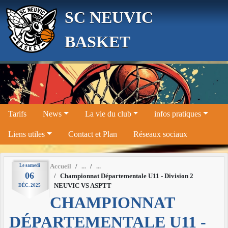
Panneau de gestion des cookies
SC NEUVIC
BASKET
Tarifs
News
La vie du club
infos pratiques
Liens utiles
Contact et Plan
Réseaux sociaux
Le
samedi
Accueil
06
Championnat Départementale U11 - Division 2
NEUVIC VS ASPTT
DÉC.
2025
CHAMPIONNAT
DÉPARTEMENTALE U11 -